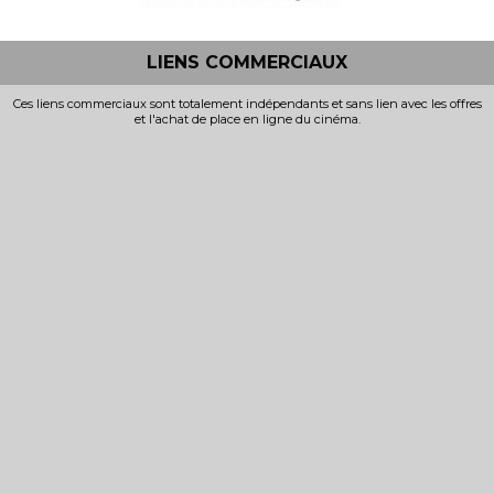
LIENS COMMERCIAUX
Ces liens commerciaux sont totalement indépendants et sans lien avec les offres
et l'achat de place en ligne du cinéma.