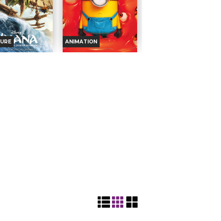
URE
ANIMATION
NA, LA LÉGENDE
DES MINIONS ET DES
BOUT DU MONDE
MONSTRES
oraires et Infos
Horaires et Infos
ande-annonce
Bande-annonce
Réservation
Réservation
TOUT PUBLIC
TOUT PUBLIC
VI
HI
VF
VI
HI
VF
OUT
TOUT
Dans
L’histoire
BLIC
PUBLIC
l'ancienne
turbulente,
nésie, lorsqu'une
absurde et évidemment
le malédiction lancée
vraie des Minions et la
ui atteint l'île d'un
manière dont ils ont
impétueux, sa fille
conquis Hollywood, sont
ée répond à l'appel...
devenus de véritables stars
ation :
Thomas Kail
de cinéma,...
urs :
Catherine
Réalisation :
Pierre Coffin