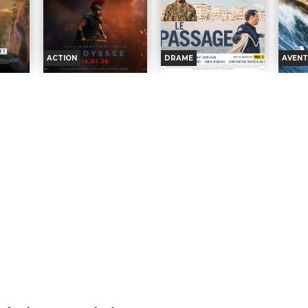
ACTION
DRAME
AVENT
CESSE
L'ODYSSÉE
LE PASSAGE
VAIA
DU 
Horaires et Infos
Horaires et Infos
nfos
H
Bande-annonce
Bande-annonce
nce
B
Réservation
Réservation
on
INT. -12ans
AVERT. TOUT PUBLIC
IC
VI
HI
VF
VOST
VOST
VF
INT. -12ans
AVERT.
Vingt ans
Une tra­gé­die
TOUT
T
après son départ pour la
frappe une
PUBLIC
PU
ire inca,
guerre de Troie, le roi Ulysse
famille
 rêve de
rentre enfin à Ithaque, mais
syrienne à Alep, déclen­
Poly
quis, les
son voyage est parsemé
chant une réac­tion en
terrib
gers qui
d'aventures et d'épreuves.
chaîne d’é­vé­ne­ments dans
par Ma
oyaume.
Réalisation :
Christopher
quatre pays dif­fé­rents...
chef 
ission
Nolan
Réalisation :
Brandt
obstin
Acteurs :
Matt Damon,
Andersen
Réalis
 Zelada
Tom Holland, Anne
Acteurs :
Yasmine Al
Acte