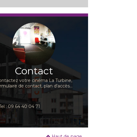
Contact
ontactez votre cinéma La Turbine,
rmulaire de contact, plan d'accès...
Tel : 09 64 40 04 71
Haut de page