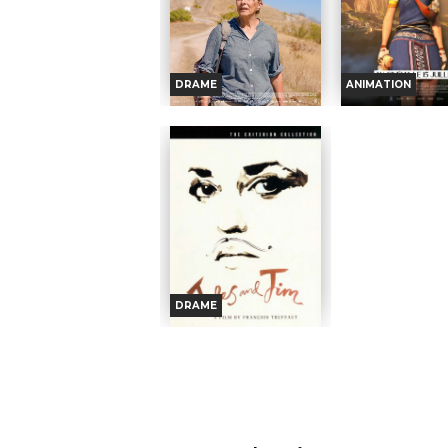
DRAME
ANIMATION
L'AVENTURE RÊVÉE
KAYARA, PRIN
INCA
Horaires et Infos
Horaires et I
Bande-annonce
Bande-anno
Réservation
Réservati
TOUT PUBLIC
TOUT PUBL
VOST
DRAME
TOUT
À Svilengrad,
PUBLIC
TOUT
une petite
Dans
PUBLIC
JULES ET JIM
ville à la frontière bulgare,
l’Emp
aux confins d’une Europe
Kayara, 16 ans,
Horaires et Infos
délaissée, Veska,
rejoindre les Chas
archéologue, renoue avec
légendaires messa
Said, un ami d’enfance,...
parcourent le r
Bande-annonce
Réalisation :
Valeska
Mais cette m
Grisebach
prestigieuse...
Réservation
Acteurs :
Yana Radeva,
Réalisation :
Cesar