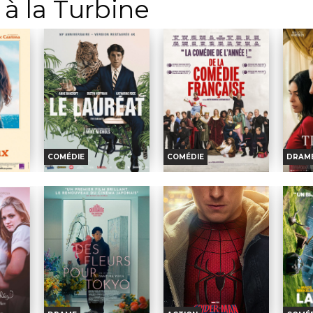
à la Turbine
errano,
Hathaway,...
Massri, Yahya Mahayni,...
Lag
..
Johnson
COMÉDIE
COMÉDIE
DRAM
NS
LE LAURÉAT
DE LA COMÉDIE-
LE 
EUX
FRANÇAISE
Horaires et Infos
H
nfos
Horaires et Infos
Bande-annonce
B
nce
Bande-annonce
Réservation
on
Réservation
TOUT PUBLIC
IC
TOUT PUBLIC
Benjamin Braddock vient
Pour 