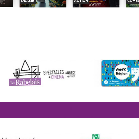
DRAME
ACTION
COMÉD
isco dans
d’achever ses études couvert
Dans 3 heures, Nina dévoile
acce
wingo, à
de diplômes. Au cours
sa première mise en scène
servic
a mort de
d’une...
à la Comédie-Française.
dans un
IDES
DES FLEURS POUR
SPIDER-MAN : BRAND
TH
ie...
Mais dans l’agitation...
Réali
TOKYO
NEW DAY
 Besson
Réalisation :
Bertrand
Rossele
Réalisation :
Mike Nichols
nfos
H
ir, Raya
Usclat,...
Acteu
Acteurs :
Dustin Hoffman,
Horaires et Infos
Horaires et Infos
Acteurs :
Pauline
Soundo
Anne...
Clément, Julien...
nce
B
Bande-annonce
Bande-annonce
2026
En sal
En salle le
: 16/08/2026
on
rtie:
En salle le
: 19/08/2026
Dat
Date de sortie:
04/09/1968
Réservation
Réservation
Date de sortie:
29/07/
22/07/2026
IC
TOUT PUBLIC
TOUT PUBLIC
es 1970.
Afin d
nière née
Dans le paysage en
Quatre ans se sont écoulés,
un b
q filles,
perpétuelle transformation
Peter, désormais adulte, vit
doit 
de Shibuya, à Tokyo, Ren
seul, s'est volontairement
sur
Sofia
travaille comme livreur
effacé de la...
trauma
d’orchidées...
Réalisation :
Destin Daniel
Réali
n Dunst,
Réalisation :
団塚唯我
Cretton...
Thomas
Acteurs :
Kodai Kurosaki,
Acteurs :
Tom Holland,
Acteu
Ken'ichi...
Zendaya,...
Nikolaj.
2026
/05/2026
En salle le
: 26/08/2026
En salle le
: 26/08/2026
En sal
Date de sortie:
05/08/2026
Date de sortie:
Date d
29/07/2026