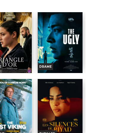
aʻaia, Dwayne
Acteurs :
Pierre Coffin, Trey
,...
Parker, Allison...
E
DRAME
TRIANGLE D'OR
THE UGLY
oraires et Infos
Horaires et Infos
ande-annonce
Bande-annonce
Réservation
Réservation
TOUT PUBLIC
TOUT PUBLIC
gagner sa vie, Laura
Aveugle de naissance, un