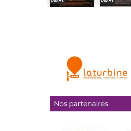
DRAME
DRAME
Golo et Ritchie mettent le
De vieux vinyles d
cap sur la Camargue avec
le coffre de sa T
les jeunes de leur quartier.
peine remise de l
COTTON QUEEN
VIRGIN SUIC
Leur objectif : rénover...
sa grand-mère, Charl
Réalisation :
Ahmed
Réalisation :
Avril
Horaires et Infos
Horaires et I
Hamidi, Martin...
Acteurs :
India Ha
Acteurs :
Golo, Ritchie
Martigny,...
Bande-annonce
Bande-anno
En salle le
: 12/08/2026
En salle le
: 15/08/
Réservation
Réservati
Date de sortie:
Date de so
22/07/2026
29/07/2026
TOUT PUBLIC
TOUT PUBL
Dans un village cotonier du
États-Unis, anné
Soudan, l'adolescente Nafisa est
Cecilia Lisbon, der
élevée au milieu des récits
d’une fratrie de cin
héroïquesReplacePointSuspension
vient de faire...
Réalisation :
Suzannah
Réalisation :
Mirghani...
Coppola
Acteurs :
Mihad Murtada,
Acteurs :
Kirste
Rabha...
Josh Hartnett,...
En salle le
: 19/08/2026
En salle le
: 23/08/
Date de sortie:
05/08/2026
Date de sortie:
17