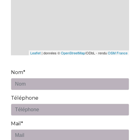
Leaflet
| données ©
OpenStreetMap
/ODbL - rendu
OSM France
Nom*
Téléphone
Mail*