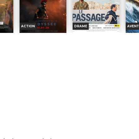
ACTION
DRAME
AVENT
CESSE
L'ODYSSÉE
LE PASSAGE
VAIA
DU 
Horaires et Infos
Horaires et Infos
nfos
H
Bande-annonce
Bande-annonce
nce
B
Réservation
Réservation
on
INT. -12ans
AVERT. TOUT PUBLIC
IC
VOST
VI
HI
VF
VOST
VF
INT. -12ans
AVERT.
Vingt ans
Une tra­gé­die
TOUT
T
après son départ pour la
frappe une
PUBLIC
PU
ire inca,
guerre de Troie, le roi Ulysse
famille
 rêve de
rentre enfin à Ithaque, mais
syrienne à Alep, déclen­
Poly
quis, les
son voyage est parsemé
chant une réac­tion en
terrib
gers qui
d'aventures et d'épreuves.
chaîne d’é­vé­ne­ments dans
par Ma
oyaume.
Réalisation :
Christopher
quatre pays dif­fé­rents...
chef 
ission
Nolan
Réalisation :
Brandt
obstin
Acteurs :
Matt Damon,
Andersen
Réalis
 Zelada
Tom Holland, Anne
Acteurs :
Yasmine Al
Acte