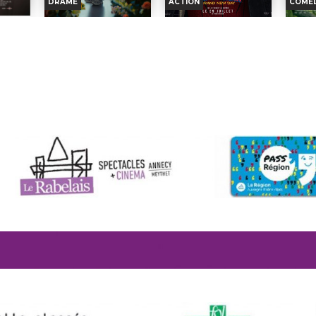
DRAME
ACTION
COMÉD
isco dans
d’achever ses études couvert
Dans 3 heures, Nina dévoile
acce
wingo, à
de diplômes. Au cours
sa première mise en scène
servic
a mort de
d’une...
à la Comédie-Française.
dans un
IDES
DES FLEURS POUR
SPIDER-MAN : BRAND
TH
ie...
Mais dans l’agitation...
Réali
TOKYO
NEW DAY
 Besson
Réalisation :
Bertrand
Rossele
Réalisation :
Mike Nichols
nfos
H
ir, Raya
Usclat,...
Acteu
Acteurs :
Dustin Hoffman,
Horaires et Infos
Horaires et Infos
Acteurs :
Pauline
Soundo
Anne...
Clément, Julien...
nce
B
Bande-annonce
Bande-annonce
2026
En sal
En salle le
: 16/08/2026
on
rtie:
En salle le
: 19/08/2026
Dat
Date de sortie:
04/09/1968
Réservation
Réservation
Date de sortie:
29/07/
22/07/2026
IC
TOUT PUBLIC
TOUT PUBLIC
es 1970.
Afin d
nière née
Dans le paysage en
Quatre ans se sont écoulés,
un b
q filles,
perpétuelle transformation
Peter, désormais adulte, vit
doit 
de Shibuya, à Tokyo, Ren
seul, s'est volontairement
sur
Sofia
travaille comme livreur
effacé de la...
trauma
d’orchidées...
Réalisation :
Destin Daniel
Réali
n Dunst,
Réalisation :
団塚唯我
Cretton...
Thomas
Acteurs :
Kodai Kurosaki,
Acteurs :
Tom Holland,
Acteu
Ken'ichi...
Zendaya,...
Nikolaj.
2026
/05/2026
En salle le
: 26/08/2026
En salle le
: 26/08/2026
En sal
Date de sortie:
05/08/2026
Date de sortie:
Date d
29/07/2026