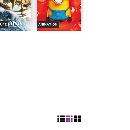
URE
ANIMATION
NA, LA LÉGENDE
DES MINIONS ET DES
BOUT DU MONDE
MONSTRES
oraires et Infos
Horaires et Infos
ande-annonce
Bande-annonce
Réservation
Réservation
TOUT PUBLIC
TOUT PUBLIC
VI
HI
VF
VI
HI
VF
OUT
TOUT
Dans
L’histoire
BLIC
PUBLIC
l'ancienne
turbulente,
nésie, lorsqu'une
absurde et évidemment
le malédiction lancée
vraie des Minions et la
ui atteint l'île d'un
manière dont ils ont
impétueux, sa fille
conquis Hollywood, sont
ée répond à l'appel...
devenus de véritables stars
ation :
Thomas Kail
de cinéma,...
urs :
Catherine
Réalisation :
Pierre Coffin