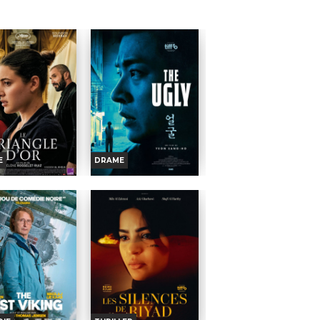
aʻaia, Dwayne
Acteurs :
Pierre Coffin, Trey
,...
Parker, Allison...
E
DRAME
TRIANGLE D'OR
THE UGLY
oraires et Infos
Horaires et Infos
ande-annonce
Bande-annonce
Réservation
Réservation
TOUT PUBLIC
TOUT PUBLIC
gagner sa vie, Laura
Aveugle de naissance, un