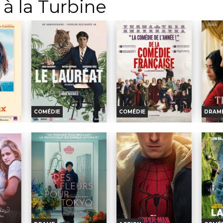
à la Turbine
errano,
Hathaway,...
Massri, Yahya Mahayni,...
Lag
..
Johnson
COMÉDIE
COMÉDIE
DRAM
NS
LE LAURÉAT
DE LA COMÉDIE-
LE 
EUX
FRANÇAISE
Horaires et Infos
H
nfos
Horaires et Infos
Bande-annonce
B
nce
Bande-annonce
Réservation
on
Réservation
TOUT PUBLIC
IC
TOUT PUBLIC
Benjamin Braddock vient
Pour 