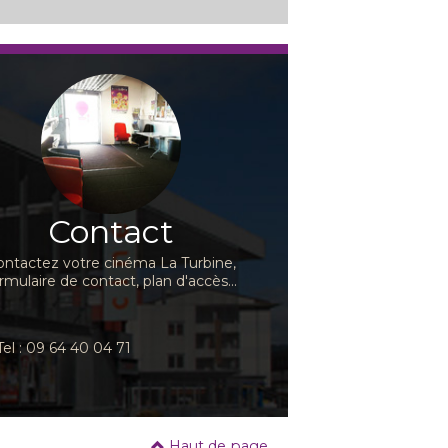
Contact
ontactez votre cinéma La Turbine,
rmulaire de contact, plan d'accès...
Tel : 09 64 40 04 71
Haut de page