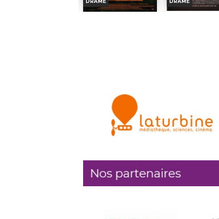
DRAME
DRAME
Golo et Ritchie mettent le
De vieux vinyles d
cap sur la Camargue avec
le coffre de sa T
les jeunes de leur quartier.
peine remise de l
COTTON QUEEN
VIRGIN SUIC
Leur objectif : rénover...
sa grand-mère, Charl
Réalisation :
Ahmed
Réalisation :
Avril
Horaires et Infos
Horaires et I
Hamidi, Martin...
Acteurs :
India Ha
Acteurs :
Golo, Ritchie
Martigny,...
Bande-annonce
Bande-anno
En salle le
: 12/08/2026
En salle le
: 15/08/
Réservation
Réservati
Date de sortie:
Date de so
22/07/2026
29/07/2026
TOUT PUBLIC
TOUT PUBL
Dans un village cotonier du
États-Unis, anné
Soudan, l'adolescente Nafisa est
Cecilia Lisbon, der
élevée au milieu des récits
d’une fratrie de cin
héroïquesReplacePointSuspension
vient de faire...
Réalisation :
Suzannah
Réalisation :
Mirghani...
Coppola
Acteurs :
Mihad Murtada,
Acteurs :
Kirste
Rabha...
Josh Hartnett,...
En salle le
: 19/08/2026
En salle le
: 23/08/
Date de sortie:
05/08/2026
Date de sortie:
17