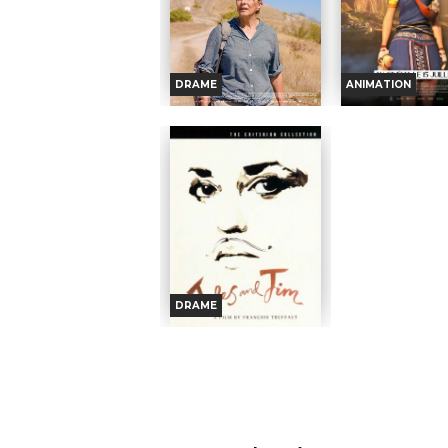
DRAME
ANIMATION
L'AVENTURE RÊVÉE
KAYARA, PRIN
INCA
Horaires et Infos
Horaires et I
Bande-annonce
Bande-anno
Réservation
Réservati
TOUT PUBLIC
TOUT PUBL
VOST
DRAME
TOUT
À Svilengrad,
PUBLIC
TOUT
une petite
Dans
PUBLIC
JULES ET JIM
ville à la frontière bulgare,
l’Emp
aux confins d’une Europe
Kayara, 16 ans,
Horaires et Infos
délaissée, Veska,
rejoindre les Chas
archéologue, renoue avec
légendaires messa
Said, un ami d’enfance,...
parcourent le r
Bande-annonce
Réalisation :
Valeska
Mais cette m
Grisebach
prestigieuse...
Réservation
Acteurs :
Yana Radeva,
Réalisation :
Cesar