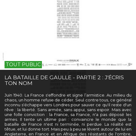
TOUT PUBLIC
LA BATAILLE DE GAULLE - PARTIE 2 : J'ÉCRIS
TON NOM
Juin 1940. La France s'effondre et signe l’armistice. Au milieu du
chaos, un homme refuse de céder. Seul contre tous, ce général
inconnu s'échappe vers Londres pour sauver ce qu'il reste d'un
rêve : la liberté. Sans armée, sans appui, sans espoir. Mais avec
une folle conviction : la France, sa France, n'a pas déposé les
armes. Il tente un ultime pari : convaincre le monde que la
bataille de France n'est ni terminée, ni perdue. La réalité est
têtue, et lui donne tort. Mais peu à peu se lèvent autour de lui en
Angleterre, en France et en Afrique des résistants de l'ombre,