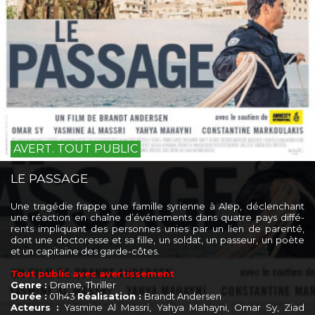
AVERT. TOUT PUBLIC
LE PASSAGE
Une tra­gé­die frappe une famille syrienne à Alep, déclen­chant
une réac­tion en chaîne d’é­vé­ne­ments dans quatre pays dif­fé­
rents impli­quant des per­sonnes unies par un lien de paren­té,
dont une doc­to­resse et sa fille, un sol­dat, un pas­seur, un poète
et un capi­taine des garde-côtes.
Tout public avec avertissement
Genre :
Drame, Thriller
Durée :
01h43
Réalisation :
Brandt Andersen
Acteurs :
Yasmine Al Massri, Yahya Mahayni, Omar Sy, Ziad