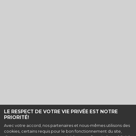
LE RESPECT DE VOTRE VIE PRIVÉE EST NOTRE
PRIORITÉ!
Haut de page
Avec votre accord, nos partenaires et nous-mêmes utilisons des
cookies, certains requis pour le bon fonctionnement du site,
Cinéma La Turbine, Place Chorus, 74960 Cran-Gevrier |
Mentions